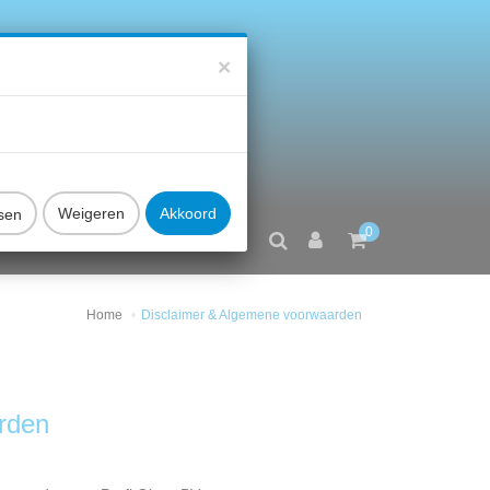
×
sen
0
FAQ
CONTACT
Home
Disclaimer & Algemene voorwaarden
rden