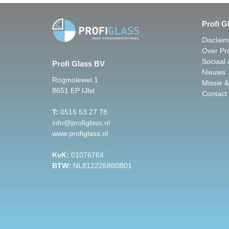
Profi G
Disclai
Over Pro
Sociaal
Profi Glass BV
Nieuws
Rogmolewei 1
Missie &
8651 EP IJlst
Contact
T:
0515 53 27 78
info@profiglass.nl
www.profiglass.nl
KvK:
01076764
BTW:
NL812226860B01