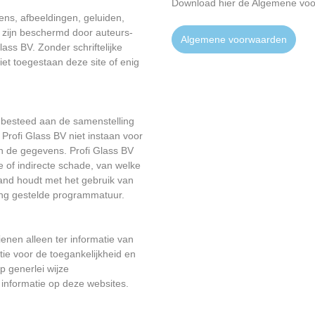
Download hier de Algemene voo
ns, afbeeldingen, geluiden,
zijn beschermd door auteurs-
Algemene voorwaarden
ass BV. Zonder schriftelijke
et toegestaan deze site of enig
 besteed aan de samenstelling
rofi Glass BV niet instaan voor
van de gegevens. Profi Glass BV
e of indirecte schade, van welke
rband houdt met het gebruik van
king gestelde programmatuur.
enen alleen ter informatie van
tie voor de toegankelijkheid en
p generlei wijze
 informatie op deze websites.