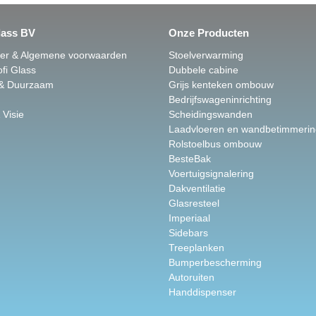
lass BV
Onze Producten
mer & Algemene voorwaarden
Stoelverwarming
fi Glass
Dubbele cabine
 & Duurzaam
Grijs kenteken ombouw
Bedrijfswageninrichting
 Visie
Scheidingswanden
Laadvloeren en wandbetimmerin
Rolstoelbus ombouw
BesteBak
Voertuigsignalering
Dakventilatie
Glasresteel
Imperiaal
Sidebars
Treeplanken
Bumperbescherming
Autoruiten
Handdispenser