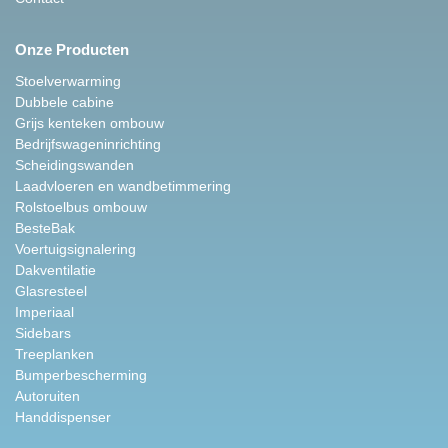
Onze Producten
Stoelverwarming
Dubbele cabine
Grijs kenteken ombouw
Bedrijfswageninrichting
Scheidingswanden
Laadvloeren en wandbetimmering
Rolstoelbus ombouw
BesteBak
Voertuigsignalering
Dakventilatie
Glasresteel
Imperiaal
Sidebars
Treeplanken
Bumperbescherming
Autoruiten
Handdispenser