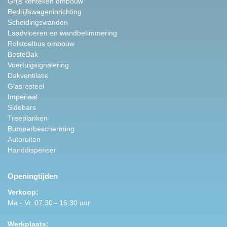
Grijs kenteken ombouw
Bedrijfswageninrichting
Scheidingswanden
Laadvloeren en wandbetimmering
Rolstoelbus ombouw
BesteBak
Voertuigsignalering
Dakventilatie
Glasresteel
Imperiaal
Sidebars
Treeplanken
Bumperbescherming
Autoruiten
Handdispenser
Openingtijden
Verkoop:
Ma - Vr. 07.30 - 16:30 uur
Werkplaats: