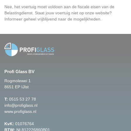
Nee, het voertuig moet voldoen aan de fiscale eisen van de
Belastingdienst. Staat jouw voertuig niet op onze website?
Informeer geheel vrijblijvend naar de mogelijkheden.
Profi Glass BV
Rogmolewei 1
8651 EP IJlst
T:
0515 53 27 78
info@profiglass.nl
www.profiglass.nl
KvK:
01076764
BTW:
NL812226860B01