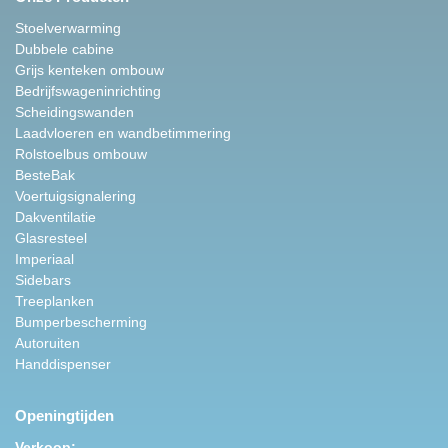
Stoelverwarming
Dubbele cabine
Grijs kenteken ombouw
Bedrijfswageninrichting
Scheidingswanden
Laadvloeren en wandbetimmering
Rolstoelbus ombouw
BesteBak
Voertuigsignalering
Dakventilatie
Glasresteel
Imperiaal
Sidebars
Treeplanken
Bumperbescherming
Autoruiten
Handdispenser
Openingtijden
Verkoop: