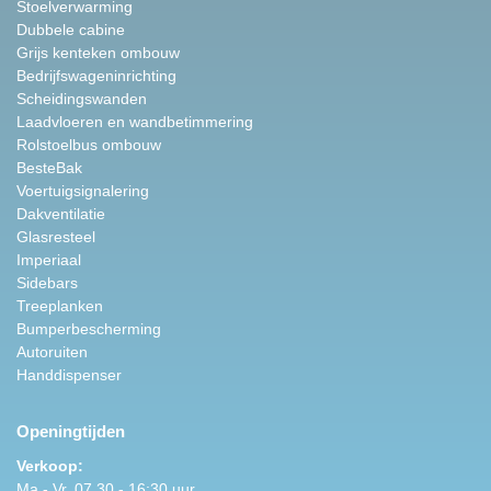
Stoelverwarming
Dubbele cabine
Grijs kenteken ombouw
Bedrijfswageninrichting
Scheidingswanden
Laadvloeren en wandbetimmering
Rolstoelbus ombouw
BesteBak
Voertuigsignalering
Dakventilatie
Glasresteel
Imperiaal
Sidebars
Treeplanken
Bumperbescherming
Autoruiten
Handdispenser
Openingtijden
Verkoop:
Ma - Vr. 07.30 - 16:30 uur