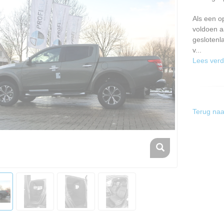
Als een o
voldoen a
geslotenl
v...
Lees verd
Terug naa