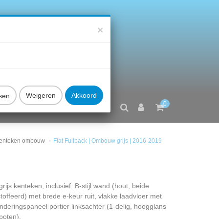
×
sen
0
FAQ
CONTACT
 kenteken ombouw
Fiat Fullback | Ombouw grijs | 2016-2019
js kenteken, inclusief: B-stijl wand (hout, beide
toffeerd) met brede e-keur ruit, vlakke laadvloer met
inderingspaneel portier linksachter (1-delig, hoogglans
poten).