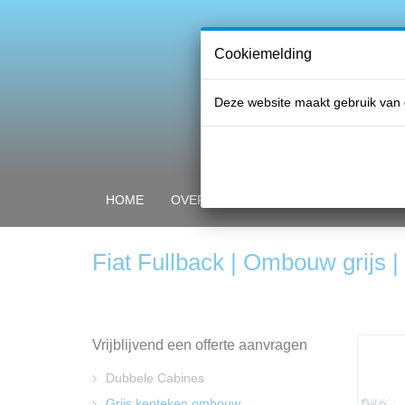
Cookiemelding
Deze website maakt gebruik van 
HOME
OVER PROFI GLASS
ONZE PRO
Fiat Fullback | Ombouw grijs 
Vrijblijvend een offerte aanvragen
Dubbele Cabines
Grijs kenteken ombouw