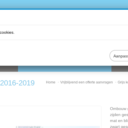
cookies.
Aanpas
DUCTEN
VRIJBLIJVEND EEN OFFERTE AANVRAGEN
B2B
| 2016-2019
Home
Vrijblijvend een offerte aanvragen
Grijs
Ombouw gri
zijden ges
mat en bl
zwart ges