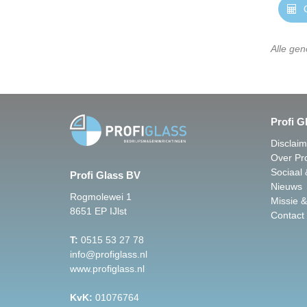
O
Alle gen
Profi G
Disclai
Over Pro
Sociaal
Profi Glass BV
Nieuws
Rogmolewei 1
Missie &
8651 EP IJlst
Contact
T:
0515 53 27 78
info@profiglass.nl
www.profiglass.nl
KvK:
01076764