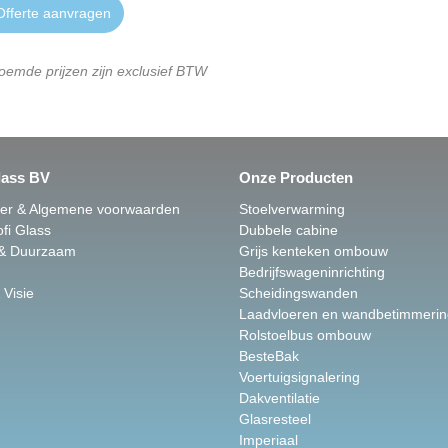
fferte aanvragen
oemde prijzen zijn exclusief BTW
lass BV
Onze Producten
mer & Algemene voorwaarden
Stoelverwarming
fi Glass
Dubbele cabine
 & Duurzaam
Grijs kenteken ombouw
Bedrijfswageninrichting
 Visie
Scheidingswanden
Laadvloeren en wandbetimmerin
Rolstoelbus ombouw
BesteBak
Voertuigsignalering
Dakventilatie
Glasresteel
Imperiaal