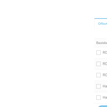
Offer
Basisb
RD
RD
RD
Ha
Ha