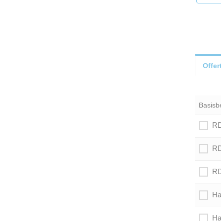
Offer
Basisb
RD
RD
RD
Ha
Ha