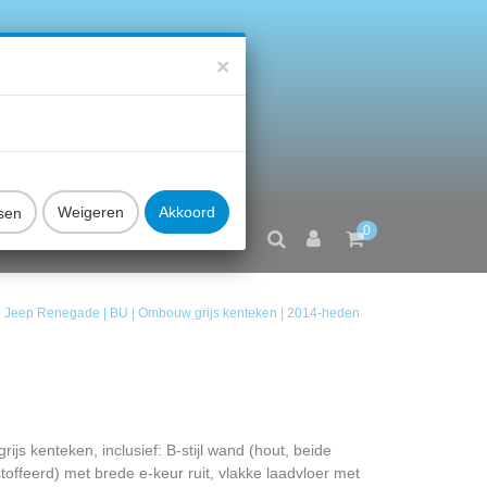
×
sen
0
FAQ
CONTACT
Jeep Renegade | BU | Ombouw grijs kenteken | 2014-heden
js kenteken, inclusief: B-stijl wand (hout, beide
toffeerd) met brede e-keur ruit, vlakke laadvloer met