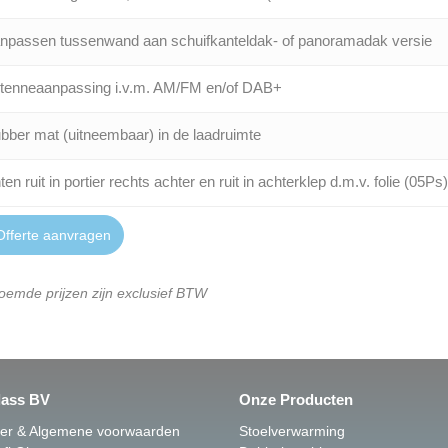
npassen tussenwand aan schuifkanteldak- of panoramadak versie
tenneaanpassing i.v.m. AM/FM en/of DAB+
bber mat (uitneembaar) in de laadruimte
ten ruit in portier rechts achter en ruit in achterklep d.m.v. folie (05Ps)
fferte aanvragen
oemde prijzen zijn exclusief BTW
lass BV
Onze Producten
mer & Algemene voorwaarden
Stoelverwarming