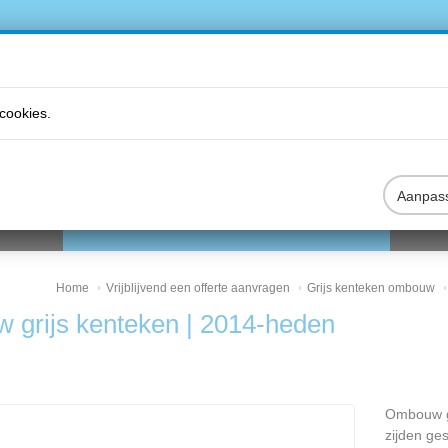
cookies.
Aanpas
DUCTEN
VRIJBLIJVEND EEN OFFERTE AANVRAGEN
B2B
Home
Vrijblijvend een offerte aanvragen
Grijs kenteken ombouw
 grijs kenteken | 2014-heden
Ombouw gri
zijden ges