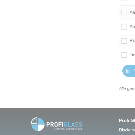
Aa
An
Ru
Tin
O
Alle gen
Profi G
Disclai