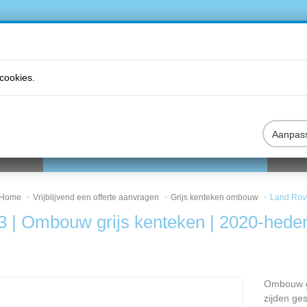
cookies.
Aanpas
DUCTEN
VRIJBLIJVEND EEN OFFERTE AANVRAGEN
B2B
Home
Vrijblijvend een offerte aanvragen
Grijs kenteken ombouw
Land Rove
3 | Ombouw grijs kenteken | 2020-hede
Ombouw gri
zijden ges