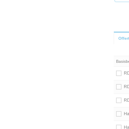
Offer
Basisb
RD
RD
RD
Ha
Ha