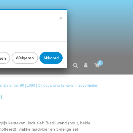
×
sen
0
FAQ
CONTACT
r Defender 90 | L663 | Ombouw grijs kenteken | 2020-heden
n
js kenteken, inclusief: B-stijl wand (hout, beide
toffeerd), vlakke laadvloer en 3-delige set