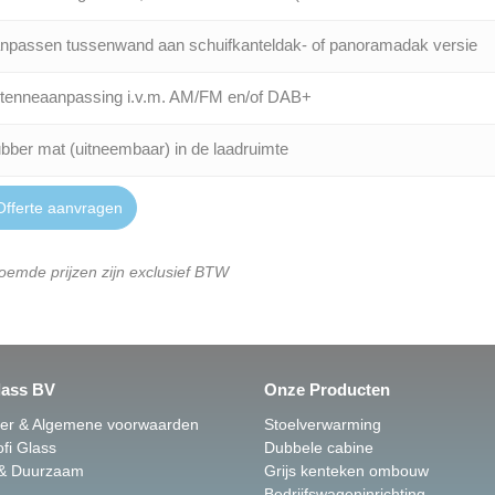
npassen tussenwand aan schuifkanteldak- of panoramadak versie
tenneaanpassing i.v.m. AM/FM en/of DAB+
bber mat (uitneembaar) in de laadruimte
fferte aanvragen
oemde prijzen zijn exclusief BTW
lass BV
Onze Producten
mer & Algemene voorwaarden
Stoelverwarming
fi Glass
Dubbele cabine
 & Duurzaam
Grijs kenteken ombouw
Bedrijfswageninrichting