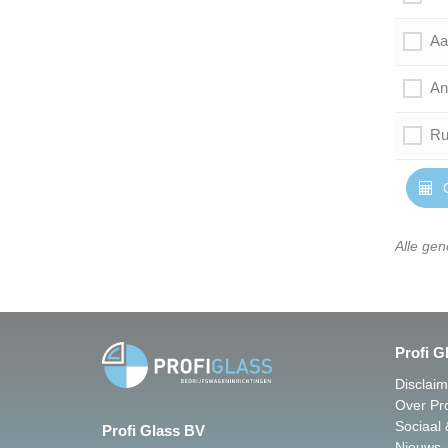
Aa
An
Ru
O
Alle gen
Profi G
Disclai
Over Pro
Sociaal
Profi Glass BV
Nieuws