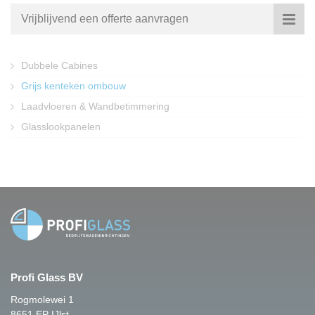
Vrijblijvend een offerte aanvragen
Dubbele Cabines
Grijs kenteken ombouw
Laadvloeren & Wandbetimmering
Glasslookpanelen
Profi Glass BV
Rogmolewei 1
8651 EP IJlst