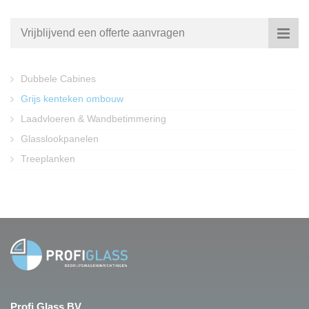
Vrijblijvend een offerte aanvragen
Dubbele Cabines
Grijs kenteken ombouw
Laadvloeren & Wandbetimmering
Glasslookpanelen
Treeplanken
Profi Glass BV