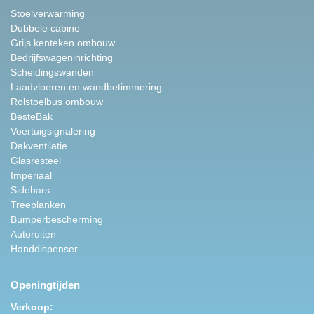
Stoelverwarming
Dubbele cabine
Grijs kenteken ombouw
Bedrijfswageninrichting
Scheidingswanden
Laadvloeren en wandbetimmering
Rolstoelbus ombouw
BesteBak
Voertuigsignalering
Dakventilatie
Glasresteel
Imperiaal
Sidebars
Treeplanken
Bumperbescherming
Autoruiten
Handdispenser
Openingtijden
Verkoop: