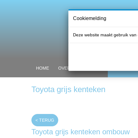
Cookiemelding
Deze website maakt gebruik van 
HOME
OVER PROFI GLASS
ONZE PRO
Toyota grijs kenteken
< TERUG
Toyota grijs kenteken ombouw