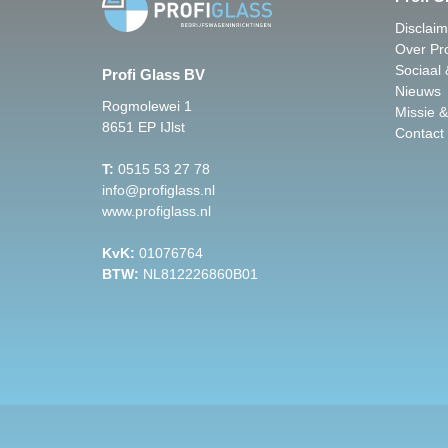
Disclai
Over Pro
Sociaal
Profi Glass BV
Nieuws
Rogmolewei 1
Missie &
8651 EP IJlst
Contact
T:
0515 53 27 78
info@profiglass.nl
www.profiglass.nl
KvK:
01076764
BTW:
NL812226860B01