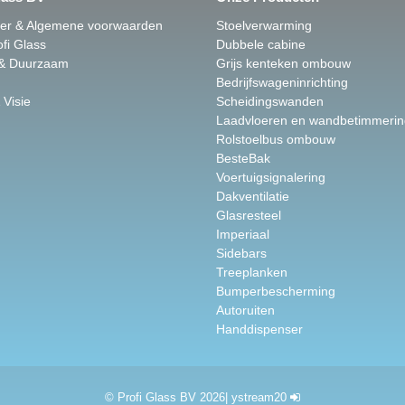
mer & Algemene voorwaarden
Stoelverwarming
fi Glass
Dubbele cabine
 & Duurzaam
Grijs kenteken ombouw
Bedrijfswageninrichting
 Visie
Scheidingswanden
Laadvloeren en wandbetimmerin
Rolstoelbus ombouw
BesteBak
Voertuigsignalering
Dakventilatie
Glasresteel
Imperiaal
Sidebars
Treeplanken
Bumperbescherming
Autoruiten
Handdispenser
© Profi Glass BV 2026
|
ystream20