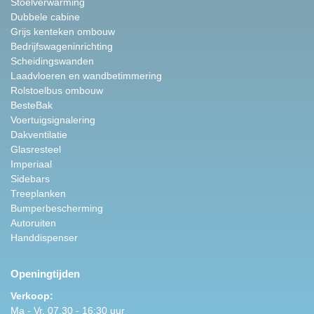
Stoelverwarming
Dubbele cabine
Grijs kenteken ombouw
Bedrijfswageninrichting
Scheidingswanden
Laadvloeren en wandbetimmering
Rolstoelbus ombouw
BesteBak
Voertuigsignalering
Dakventilatie
Glasresteel
Imperiaal
Sidebars
Treeplanken
Bumperbescherming
Autoruiten
Handdispenser
Openingtijden
Verkoop:
Ma - Vr. 07.30 - 16:30 uur